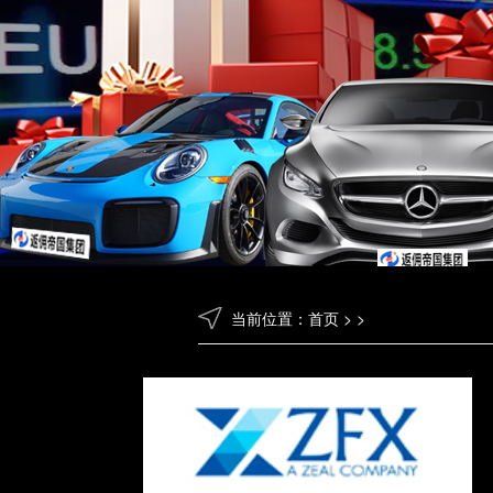
当前位置：
首页
> >