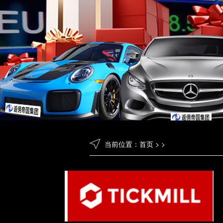
当前位置：
首页
> >