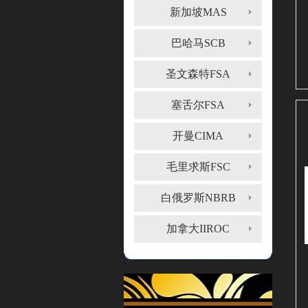
新加坡MAS
巴哈马SCB
圣文森特FSA
塞舌尔FSA
开曼CIMA
毛里求斯FSC
白俄罗斯NBRB
加拿大IIROC