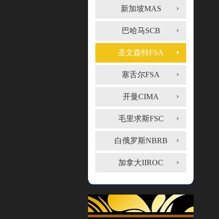
新加坡MAS
巴哈马SCB
圣文森特FSA
塞舌尔FSA
开曼CIMA
毛里求斯FSC
白俄罗斯NBRB
加拿大IIROC